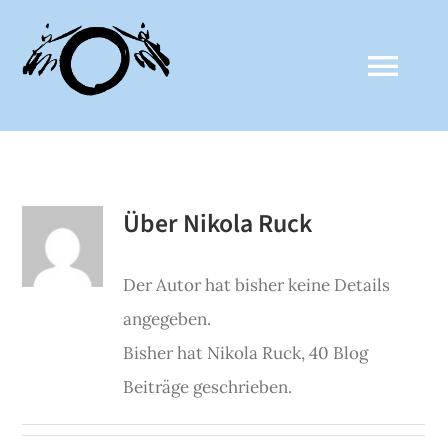
Zum
Inhalt
Togg
springen
Navi
ZALTHO SANGHA
Über
Nikola Ruck
AKTUELLES
Der Autor hat bisher keine Details
CLAUDE ANSHIN THOMAS
angegeben.
Bisher hat Nikola Ruck, 40 Blog
MEDIEN
Beiträge geschrieben.
KALENDER