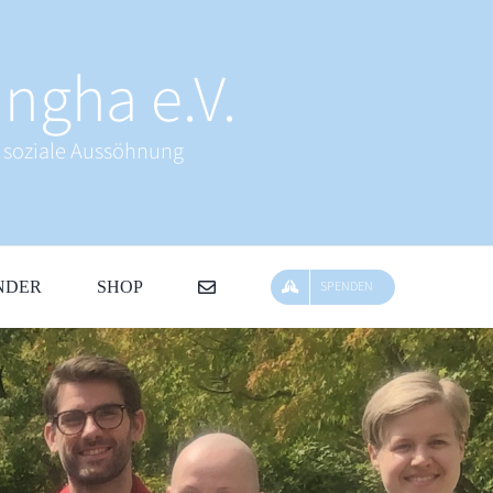
ngha e.V.
& soziale Aussöhnung
NDER
SHOP
SPENDEN