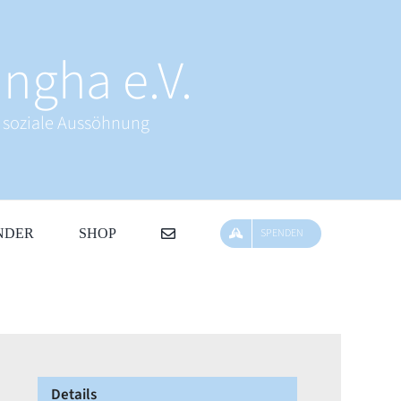
ngha e.V.
& soziale Aussöhnung
NDER
SHOP
SPENDEN
Details