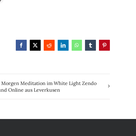
Facebook
X
Reddit
LinkedIn
WhatsApp
Tumblr
Pinterest
Morgen Meditation im White Light Zendo
und Online aus Leverkusen