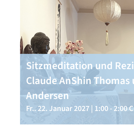
Sitzmeditation und Rezi
Claude AnShin Thomas 
Andersen
Fr.. 22. Januar 2027 | 1:00
-
2:00
C