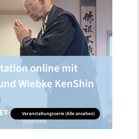
tation online mit
und Wiebke KenShin
ET
Veranstaltungsserie
(Alle ansehen)