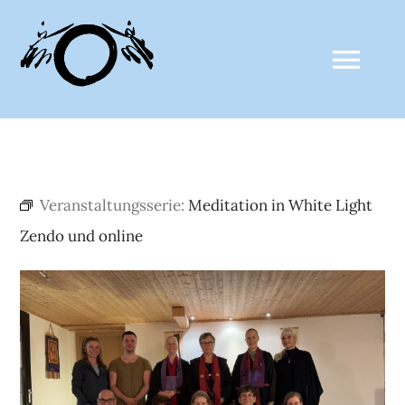
Zum
Inhalt
Togg
springen
Navi
ZALTHO SANGHA
Veranstaltungsserie:
Meditation in White Light
AKTUELLES
Zendo und online
CLAUDE ANSHIN THOMAS
MEDIEN
KALENDER