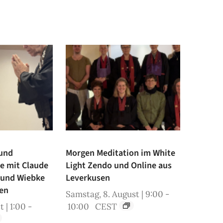
 und
Morgen Meditation im White
ne mit Claude
Light Zendo und Online aus
 und Wiebke
Leverkusen
en
Samstag, 8. August | 9:00
-
t | 1:00
-
10:00
CEST