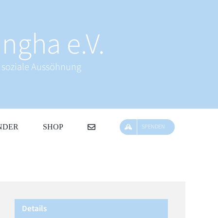
ngha e.V.
& soziale Aussöhnung
NDER
SHOP
SPENDEN
Details