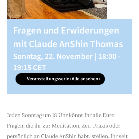
SHOP
Fragen und Erwiderungen
KONTAKT
mit Claude AnShin Thomas
Sonntag, 22. November | 18:00
-
Spenden
19:15
CET
Veranstaltungsserie
(Alle ansehen)
Jeden Sonntag um 18 Uhr könnt Ihr alle Eure
Fragen, die ihr zur Meditation, Zen-Praxis oder
persönlich an Claude AnShin habt, stellen. Ihr seit