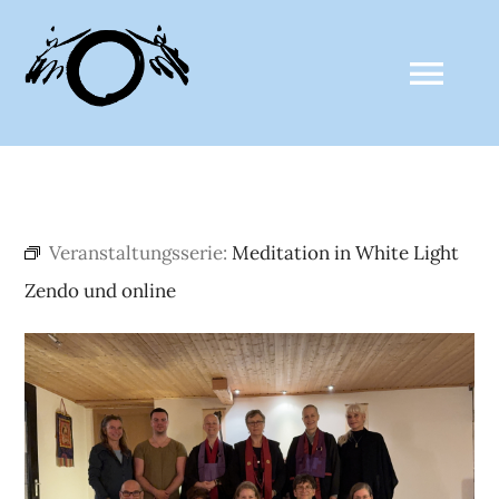
Zum
Inhalt
Togg
springen
Navi
ZALTHO SANGHA
Veranstaltungsserie:
Meditation in White Light
AKTUELLES
Zendo und online
CLAUDE ANSHIN THOMAS
MEDIEN
KALENDER