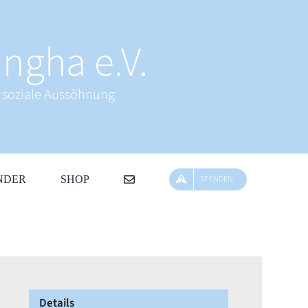
ngha e.V.
& soziale Aussöhnung
NDER
SHOP
SPENDEN
Details