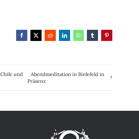
Facebook
X
Reddit
LinkedIn
WhatsApp
Tumblr
Pinterest
, Chile und
Abendmeditation in Bielefeld in
Präsenz