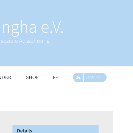
ngha e.V.
& soziale Aussöhnung
NDER
SHOP
SPENDEN
Details