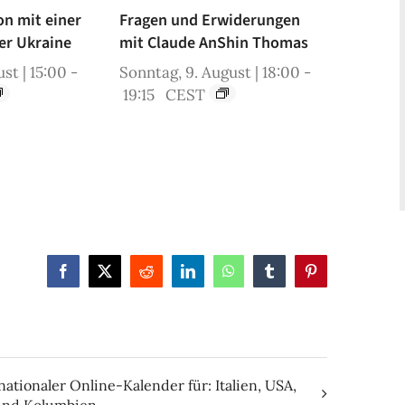
on mit einer
Fragen und Erwiderungen
er Ukraine
mit Claude AnShin Thomas
st | 15:00
-
Sonntag, 9. August | 18:00
-
19:15
CEST
Facebook
X
Reddit
LinkedIn
WhatsApp
Tumblr
Pinterest
nationaler Online-Kalender für: Italien, USA,
und Kolumbien