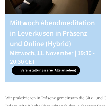
SHOP
Mittwoch Abendmeditation
KONTAKT
in Leverkusen in Präsenz
und Online (Hybrid)
Spenden
Mittwoch, 11. November | 19:30
-
20:30
CET
Veranstaltungsserie
(Alle ansehen)
Wir praktizieren in Präsenz gemeinsam die Sitz- und 