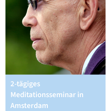
SHOP
KONTAKT
Spenden
2-tägiges
Meditationsseminar in
Amsterdam