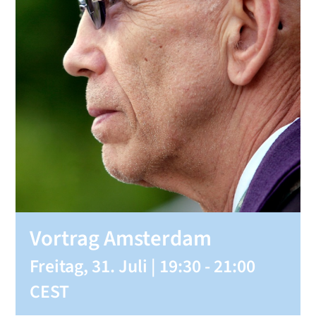
SHOP
KONTAKT
Spenden
Vortrag Amsterdam
Freitag, 31. Juli | 19:30
-
21:00
CEST