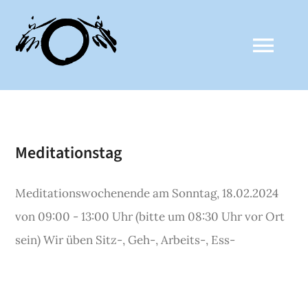
Zum
Inhalt
Togg
springen
Navi
ZALTHO SANGHA
Meditationstag
AKTUELLES
Meditationswochenende am Sonntag, 18.02.2024
CLAUDE ANSHIN THOMAS
von 09:00 - 13:00 Uhr (bitte um 08:30 Uhr vor Ort
sein) Wir üben Sitz-, Geh-, Arbeits-, Ess-
MEDIEN
KALENDER