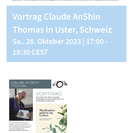
Vortrag Claude AnShin
Thomas in Uster, Schweiz
Sa.. 28. Oktober 2023 | 17:00
-
18:30
CEST