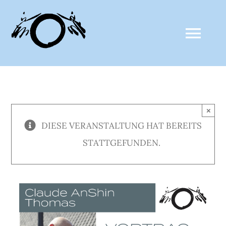
Zum
Inhalt
Togg
springen
Navi
ZALTHO SANGHA
×
AKTUELLES
DIESE VERANSTALTUNG HAT BEREITS
STATTGEFUNDEN.
CLAUDE ANSHIN THOMAS
MEDIEN
KALENDER