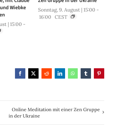
ne, mit Claude
Zen Gruppe in der Ukraine
 und Wiebke
Sonntag, 9. August | 15:00
-
en
16:00
CEST
st | 15:00
-
Facebook
X
Reddit
LinkedIn
WhatsApp
Tumblr
Pinterest
Online Meditation mit einer Zen Gruppe
in der Ukraine