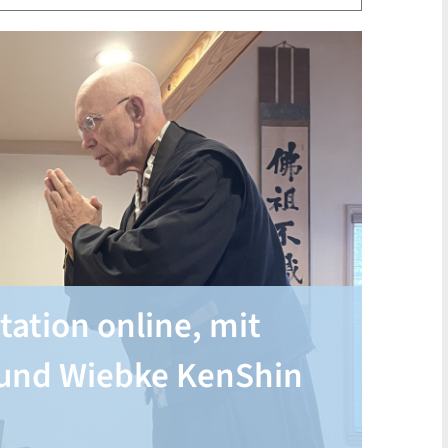
tation online, mit
und Wiebke KenShin