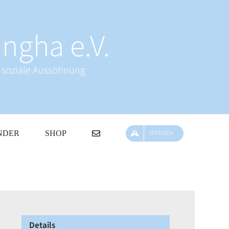
ngha e.V.
& soziale Aussöhnung
NDER
SHOP
SPENDEN
Details