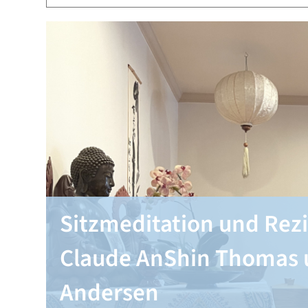
Sitzmeditation und Rezi
Claude AnShin Thomas 
Andersen