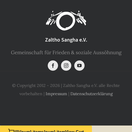
Zaltho Sangha e.V.
Gemeinschaft für Frieden & soziale Aussöhnung
© Copyright 2012 - 2026 | Zaltho Sangha e.V. alle Rechte
vorbehalten |
Impressum
|
Datenschutzerklärung
(0)
{num} items
{num} item
View Cart