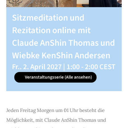
SHOP
Sitzmeditation und
Rezitation online mit
KONTAKT
Claude AnShin Thomas und
Spenden
Wiebke KenShin Andersen
Fr.. 2. April 2027 | 1:00
-
2:00
CEST
Veranstaltungsserie
(Alle ansehen)
Jeden Freitag Morgen um 01 Uhr besteht die
Möglichkeit, mit Claude AnShin Thomas und