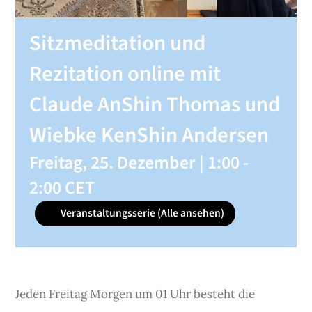
SHOP
Sitzmeditation und
Rezitation online mit
KONTAKT
Claude AnShin Thomas und
Spenden
Wiebke KenShin Andersen
Freitag, 25. Dezember | 1:00
-
2:00
CET
Veranstaltungsserie
(Alle ansehen)
Jeden Freitag Morgen um 01 Uhr besteht die