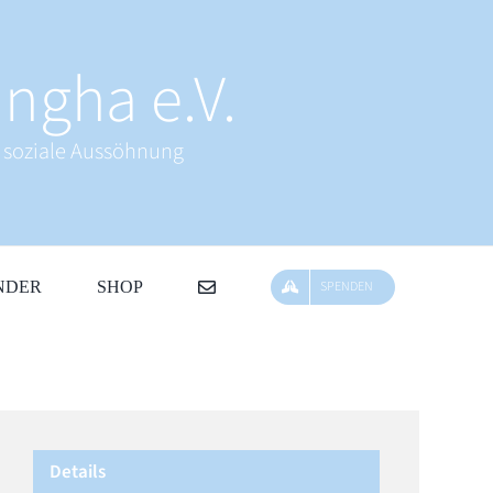
ngha e.V.
& soziale Aussöhnung
NDER
SHOP
SPENDEN
Details