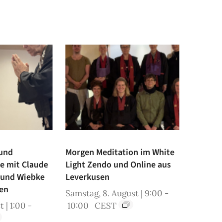
 und
Morgen Meditation im White
ne mit Claude
Light Zendo und Online aus
 und Wiebke
Leverkusen
en
Samstag, 8. August | 9:00
-
t | 1:00
-
10:00
CEST