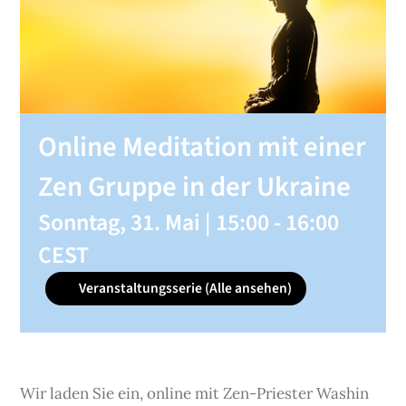
SHOP
KONTAKT
Online Meditation mit einer
Spenden
Zen Gruppe in der Ukraine
Sonntag, 31. Mai | 15:00
-
16:00
CEST
Veranstaltungsserie
(Alle ansehen)
Wir laden Sie ein, online mit Zen-Priester Washin