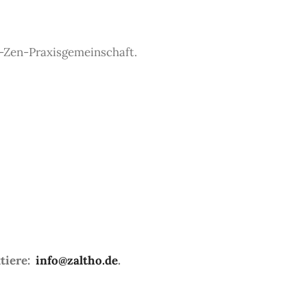
e-Zen-Praxisgemeinschaft.
ktiere:
info@zaltho.de
.