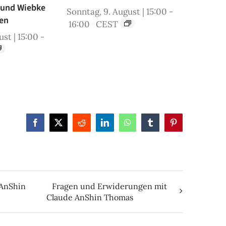
 und Wiebke
Sonntag, 9. August | 15:00
-
en
16:00
CEST
st | 15:00
-
Facebook
X
Reddit
LinkedIn
WhatsApp
Tumblr
Pinterest
 AnShin
Fragen und Erwiderungen mit
Claude AnShin Thomas