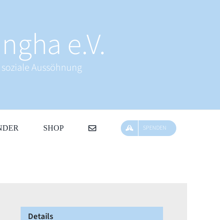
ngha e.V.
& soziale Aussöhnung
NDER
SHOP
SPENDEN
Details