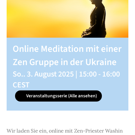
SHOP
KONTAKT
Online Meditation mit einer
Spenden
Zen Gruppe in der Ukraine
So.. 3. August 2025 | 15:00
-
16:00
CEST
Veranstaltungsserie
(Alle ansehen)
Wir laden Sie ein, online mit Zen-Priester Washin