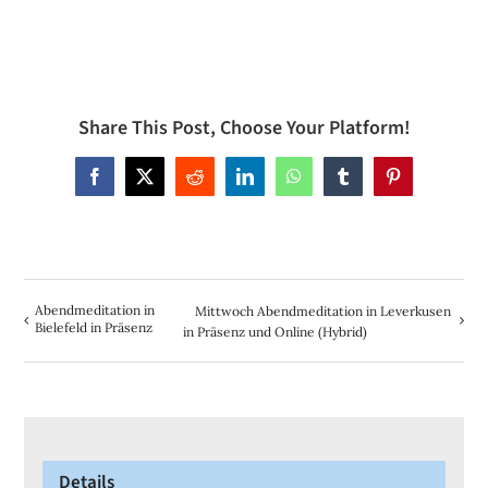
Share This Post, Choose Your Platform!
Facebook
X
Reddit
LinkedIn
WhatsApp
Tumblr
Pinterest
Abendmeditation in
Mittwoch Abendmeditation in Leverkusen
Bielefeld in Präsenz
in Präsenz und Online (Hybrid)
Details