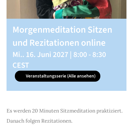
SHOP
Morgenmeditation Sitzen
KONTAKT
und Rezitationen online
Mi.. 16. Juni 2027 | 8:00
-
8:30
Spenden
CEST
Veranstaltungsserie
(Alle ansehen)
Es werden 20 Minuten Sitzmeditation praktiziert.
Danach folgen Rezitationen.