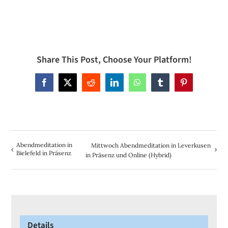
Share This Post, Choose Your Platform!
Facebook
X
Reddit
LinkedIn
WhatsApp
Tumblr
Pinterest
Abendmeditation in
Mittwoch Abendmeditation in Leverkusen
Bielefeld in Präsenz
in Präsenz und Online (Hybrid)
Details