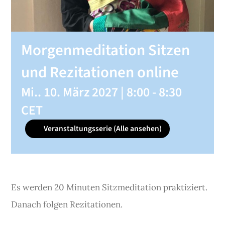
SHOP
Morgenmeditation Sitzen
KONTAKT
und Rezitationen online
Mi.. 10. März 2027 | 8:00
-
8:30
Spenden
CET
Veranstaltungsserie
(Alle ansehen)
Es werden 20 Minuten Sitzmeditation praktiziert.
Danach folgen Rezitationen.