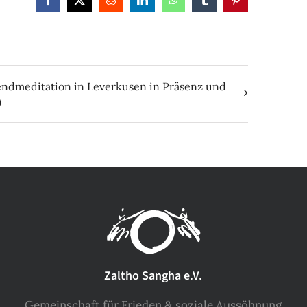
Facebook
X
Reddit
LinkedIn
WhatsApp
Tumblr
Pinterest
ndmeditation in Leverkusen in Präsenz und
)
Zaltho Sangha e.V.
Gemeinschaft für Frieden & soziale Aussöhnung