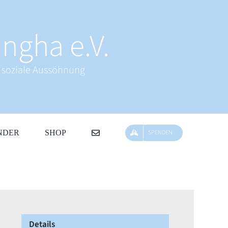
ngha e.V.
& soziale Aussöhnung
NDER
SHOP
SPENDEN
Details