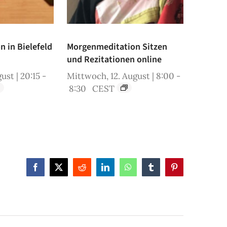
 in Bielefeld
Morgenmeditation Sitzen
und Rezitationen online
ust | 20:15
-
Mittwoch, 12. August | 8:00
-
8:30
CEST
Facebook
X
Reddit
LinkedIn
WhatsApp
Tumblr
Pinterest