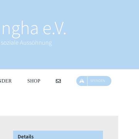
ngha e.V.
& soziale Aussöhnung
NDER
SHOP
SPENDEN
Details