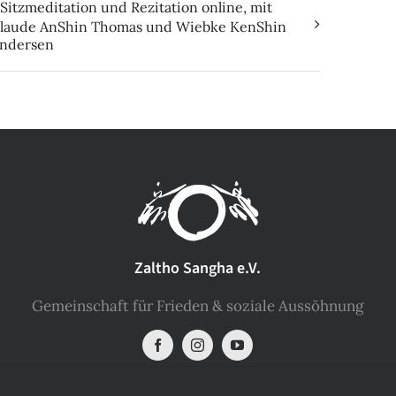
Sitzmeditation und Rezitation online, mit
laude AnShin Thomas und Wiebke KenShin
ndersen
Zaltho Sangha e.V.
Gemeinschaft für Frieden & soziale Aussöhnung