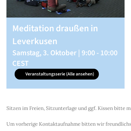
SHOP
Meditation draußen in
KONTAKT
Leverkusen
Samstag, 3. Oktober | 9:00
-
10:00
Spenden
CEST
Veranstaltungsserie
(Alle ansehen)
Sitzen im Freien, Sitzunterlage und ggf. Kissen bitte 
Um vorherige Kontaktaufnahme bitten wir freundlichs