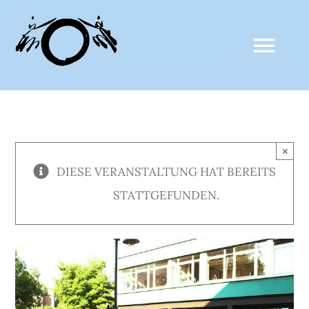
Zum
Inhalt
Togg
springen
Navi
ZALTHO SANGHA
×
AKTUELLES
DIESE VERANSTALTUNG HAT BEREITS
STATTGEFUNDEN.
CLAUDE ANSHIN THOMAS
MEDIEN
KALENDER