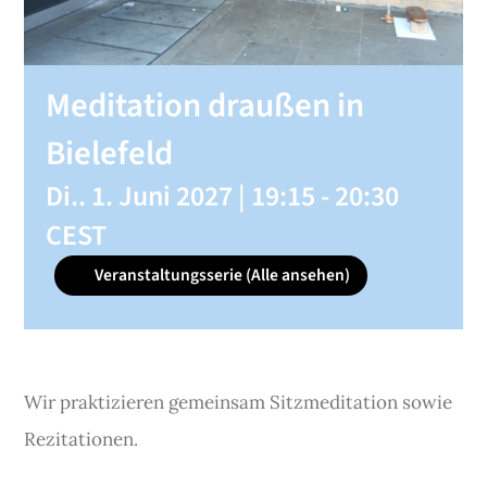
SHOP
Meditation draußen in
KONTAKT
Bielefeld
Di.. 1. Juni 2027 | 19:15
-
20:30
Spenden
CEST
Veranstaltungsserie
(Alle ansehen)
Wir praktizieren gemeinsam Sitzmeditation sowie
Rezitationen.