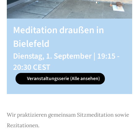
SHOP
Meditation draußen in
KONTAKT
Bielefeld
Dienstag, 1. September | 19:15
-
Spenden
20:30
CEST
Veranstaltungsserie
(Alle ansehen)
Wir praktizieren gemeinsam Sitzmeditation sowie
Rezitationen.