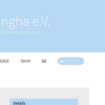
ngha e.V.
& soziale Aussöhnung
NDER
SHOP
SPENDEN
Details