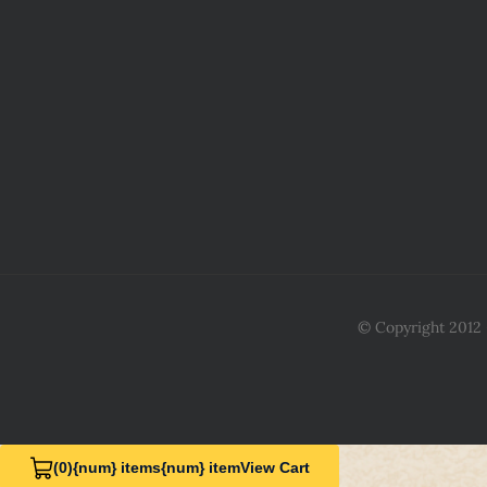
© Copyright 2012 -
(0)
{num} items
{num} item
View Cart
View