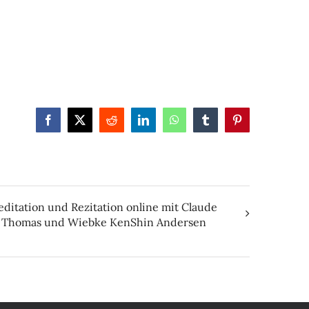
Facebook
X
Reddit
LinkedIn
WhatsApp
Tumblr
Pinterest
editation und Rezitation online mit Claude
 Thomas und Wiebke KenShin Andersen