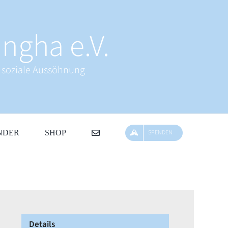
ngha e.V.
& soziale Aussöhnung
NDER
SHOP
SPENDEN
Details