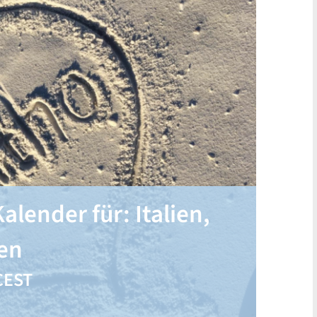
alender für: Italien,
en
CEST