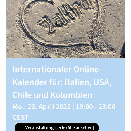
SHOP
KONTAKT
Spenden
Internationaler Online-
Kalender für: Italien, USA,
Chile und Kolumbien
Mo.. 28. April 2025 | 19:00
-
23:00
CEST
Veranstaltungsserie
(Alle ansehen)