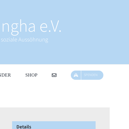
ngha e.V.
& soziale Aussöhnung
NDER
SHOP
SPENDEN
Details