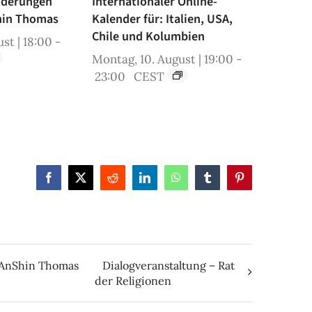
iderungen
Internationaler Online-
hin Thomas
Kalender für: Italien, USA,
Chile und Kolumbien
st | 18:00
-
Montag, 10. August | 19:00
-
23:00
CEST
Facebook
X
Reddit
LinkedIn
WhatsApp
Tumblr
Pinterest
e AnShin Thomas
Dialogveranstaltung – Rat
der Religionen