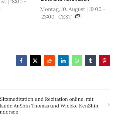
st | 18:00
-
Montag, 10. August | 19:00
-
23:00
CEST
Facebook
X
Reddit
LinkedIn
WhatsApp
Tumblr
Pinterest
Sitzmeditation und Rezitation online, mit
laude AnShin Thomas und Wiebke KenShin
ndersen