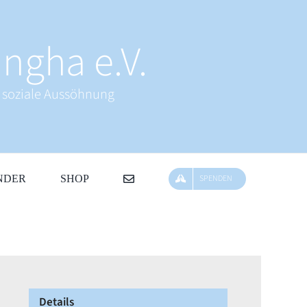
ngha e.V.
& soziale Aussöhnung
NDER
SHOP
SPENDEN
Details