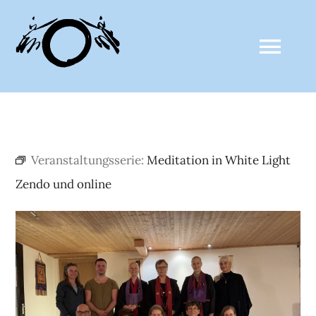
Zum
Inhalt
Togg
springen
Navi
ZALTHO SANGHA
Veranstaltungsserie:
Meditation in White Light
AKTUELLES
Zendo und online
CLAUDE ANSHIN THOMAS
MEDIEN
KALENDER