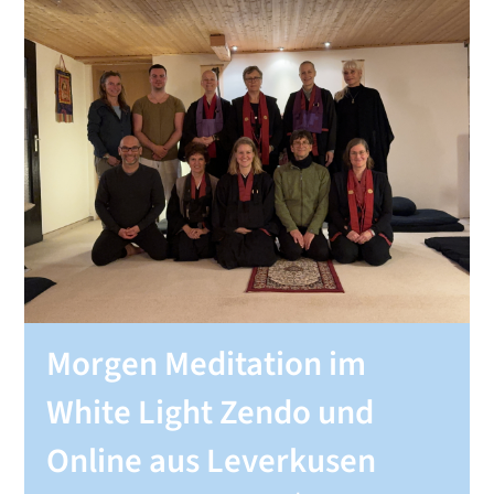
SHOP
KONTAKT
Spenden
Morgen Meditation im
White Light Zendo und
Online aus Leverkusen