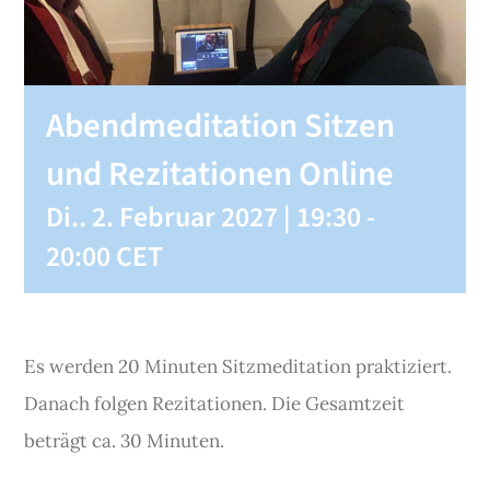
SHOP
Abendmeditation Sitzen
KONTAKT
und Rezitationen Online
Spenden
Di.. 2. Februar 2027 | 19:30
-
20:00
CET
Es werden 20 Minuten Sitzmeditation praktiziert.
Danach folgen Rezitationen. Die Gesamtzeit
beträgt ca. 30 Minuten.