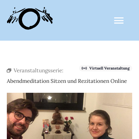
Zum
Inhalt
Togg
springen
Navi
ZALTHO SANGHA
Virtuell Veranstaltung
Veranstaltungsserie:
AKTUELLES
Abendmeditation Sitzen und Rezitationen Online
CLAUDE ANSHIN THOMAS
MEDIEN
KALENDER