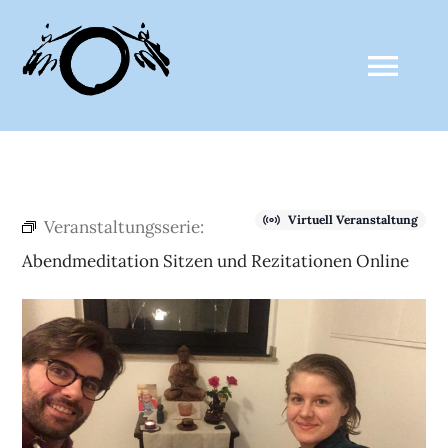
Zum
Inhalt
Togg
springen
Navi
ZALTHO SANGHA
Virtuell Veranstaltung
Veranstaltungsserie:
AKTUELLES
Abendmeditation Sitzen und Rezitationen Online
CLAUDE ANSHIN THOMAS
MEDIEN
KALENDER