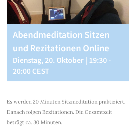
SHOP
Abendmeditation Sitzen
KONTAKT
und Rezitationen Online
Spenden
Dienstag, 20. Oktober | 19:30
-
20:00
CEST
Es werden 20 Minuten Sitzmeditation praktiziert.
Danach folgen Rezitationen. Die Gesamtzeit
beträgt ca. 30 Minuten.