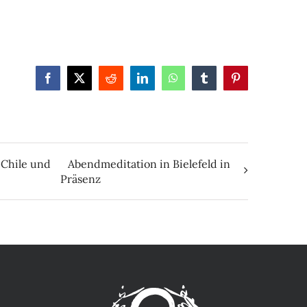
Facebook
X
Reddit
LinkedIn
WhatsApp
Tumblr
Pinterest
, Chile und
Abendmeditation in Bielefeld in
Präsenz