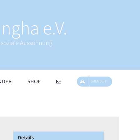
ngha e.V.
& soziale Aussöhnung
NDER
SHOP
SPENDEN
Details