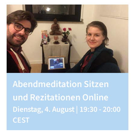
SHOP
KONTAKT
Spenden
Abendmeditation Sitzen
und Rezitationen Online
Dienstag, 4. August | 19:30
-
20:00
CEST