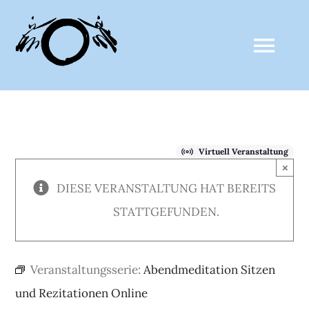
Zum
Inhalt
Togg
springen
Navi
ZALTHO SANGHA
Virtuell Veranstaltung
AKTUELLES
×
DIESE VERANSTALTUNG HAT BEREITS
CLAUDE ANSHIN THOMAS
STATTGEFUNDEN.
MEDIEN
Veranstaltungsserie:
Abendmeditation Sitzen
und Rezitationen Online
KALENDER