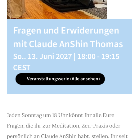
SHOP
Fragen und Erwiderungen
KONTAKT
mit Claude AnShin Thomas
So.. 13. Juni 2027 | 18:00
-
19:15
Spenden
CEST
Veranstaltungsserie
(Alle ansehen)
Jeden Sonntag um 18 Uhr könnt Ihr alle Eure
Fragen, die ihr zur Meditation, Zen-Praxis oder
persönlich an Claude AnShin habt, stellen. Ihr seit