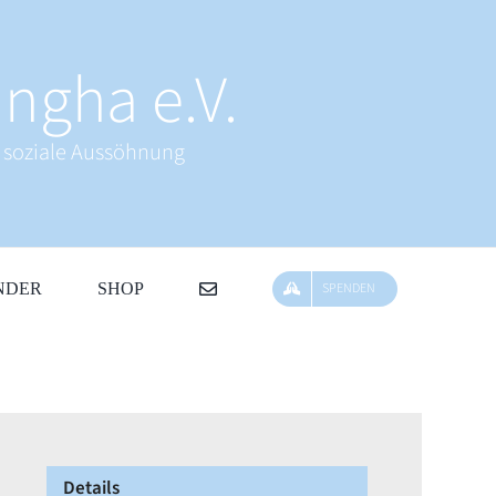
ngha e.V.
& soziale Aussöhnung
NDER
SHOP
SPENDEN
Details