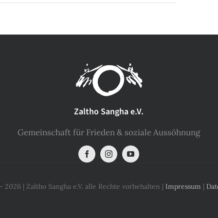
Zaltho Sangha e.V.
Gemeinschaft für Frieden & soziale Aussöhnung
 2026 | Zaltho Sangha e.V. alle Rechte vorbehalten |
Impressum
|
Dat