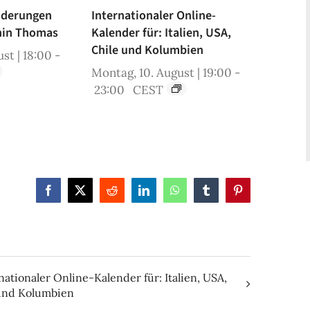
iderungen
Internationaler Online-
hin Thomas
Kalender für: Italien, USA,
Chile und Kolumbien
st | 18:00
-
Montag, 10. August | 19:00
-
23:00
CEST
Facebook
X
Reddit
LinkedIn
WhatsApp
Tumblr
Pinterest
nationaler Online-Kalender für: Italien, USA,
und Kolumbien