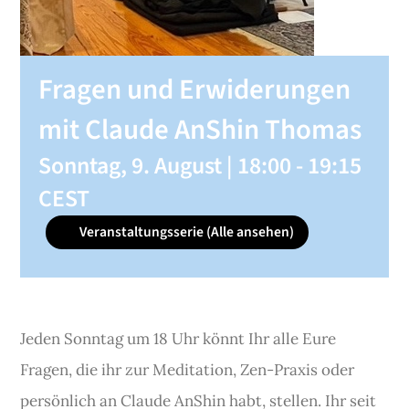
SHOP
Fragen und Erwiderungen
KONTAKT
mit Claude AnShin Thomas
Sonntag, 9. August | 18:00
-
19:15
Spenden
CEST
Veranstaltungsserie
(Alle ansehen)
Jeden Sonntag um 18 Uhr könnt Ihr alle Eure
Fragen, die ihr zur Meditation, Zen-Praxis oder
persönlich an Claude AnShin habt, stellen. Ihr seit