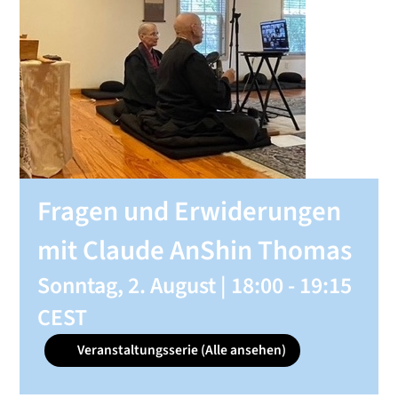
SHOP
KONTAKT
Spenden
Fragen und Erwiderungen
mit Claude AnShin Thomas
Sonntag, 2. August | 18:00
-
19:15
CEST
Veranstaltungsserie
(Alle ansehen)