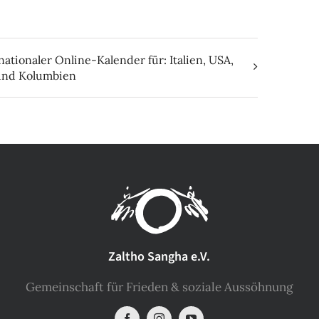
nationaler Online-Kalender für: Italien, USA,
und Kolumbien
Zaltho Sangha e.V.
Gemeinschaft für Frieden & soziale Aussöhnung