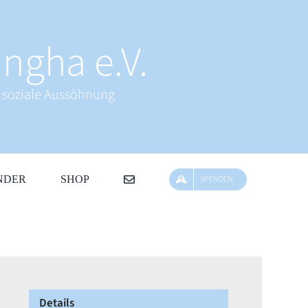
ngha e.V.
& soziale Aussöhnung
NDER
SHOP
SPENDEN
Details