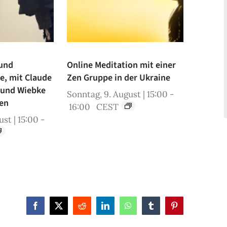
 und
Online Meditation mit einer
ne, mit Claude
Zen Gruppe in der Ukraine
 und Wiebke
Sonntag, 9. August | 15:00
-
en
16:00
CEST
st | 15:00
-
Facebook
X
Reddit
LinkedIn
WhatsApp
Tumblr
Pinterest