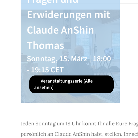
Erwiderungen mit
Claude AnShin
Thomas
Sonntag, 15. März | 18:00
-
19:15
CET
Veranstaltungsserie
(Alle
ansehen)
Jeden Sonntag um 18 Uhr könnt Ihr alle Eure Frag
persönlich an Claude AnShin habt, stellen. Ihr se