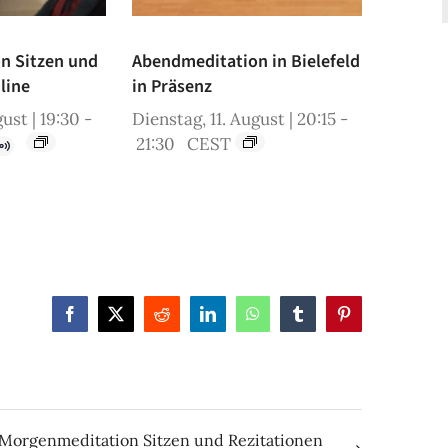
n Sitzen und
Abendmeditation in Bielefeld
line
in Präsenz
ust | 19:30
-
Dienstag, 11. August | 20:15
-
21:30
CEST
Facebook
X
Reddit
LinkedIn
WhatsApp
Tumblr
Pinterest
Morgenmeditation Sitzen und Rezitationen