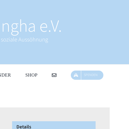
ngha e.V.
& soziale Aussöhnung
NDER
SHOP
SPENDEN
Details