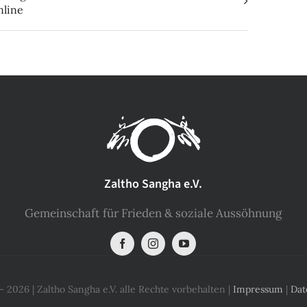
nline
Zaltho Sangha e.V.
Gemeinschaft für Frieden & soziale Aussöhnung
 2026 | Zaltho Sangha e.V. alle Rechte vorbehalten |
Impressum
|
Dat