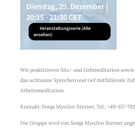
Dienstag, 29. Dezember |
20:15
-
21:30
CET
Veranstaltungsserie
(Alle
ansehen)
Wir praktizieren Sitz- und Gehmeditation sowie
das achtsame Sprechen und tief mitfühlende Zuh
Arbeitsmeditation.
Kontakt: Sonja MyoZen Sterner, Tel.: +49-157-79
Die Gruppe wird von Sonja MyoZen Sterner angel