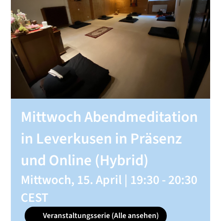
SHOP
KONTAKT
Spenden
Mittwoch Abendmeditation
in Leverkusen in Präsenz
und Online (Hybrid)
Mittwoch, 15. April | 19:30
-
20:30
CEST
Veranstaltungsserie
(Alle ansehen)