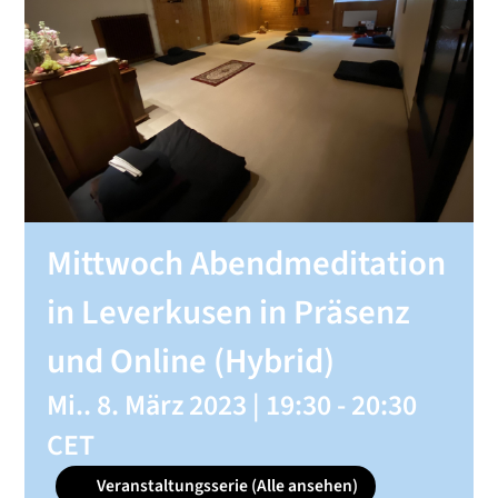
SHOP
KONTAKT
Spenden
Mittwoch Abendmeditation
in Leverkusen in Präsenz
und Online (Hybrid)
Mi.. 8. März 2023 | 19:30
-
20:30
CET
Veranstaltungsserie
(Alle ansehen)