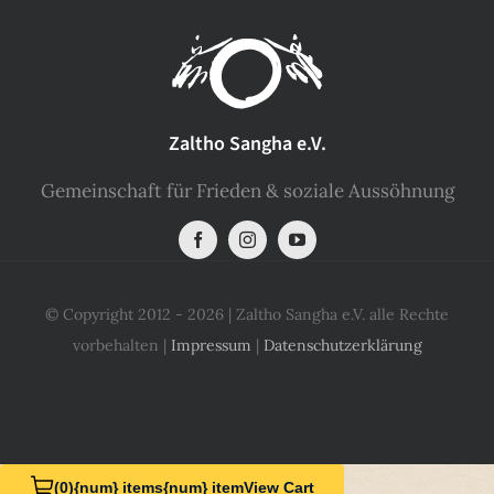
SHOP
KONTAKT
Zaltho Sangha e.V.
Gemeinschaft für Frieden & soziale Aussöhnung
Spenden
© Copyright 2012 - 2026 | Zaltho Sangha e.V. alle Rechte
vorbehalten |
Impressum
|
Datenschutzerklärung
(0)
{num} items
{num} item
View Cart