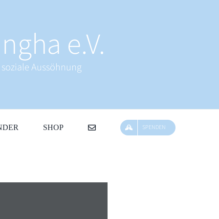
ngha e.V.
& soziale Aussöhnung
NDER
SHOP
SPENDEN