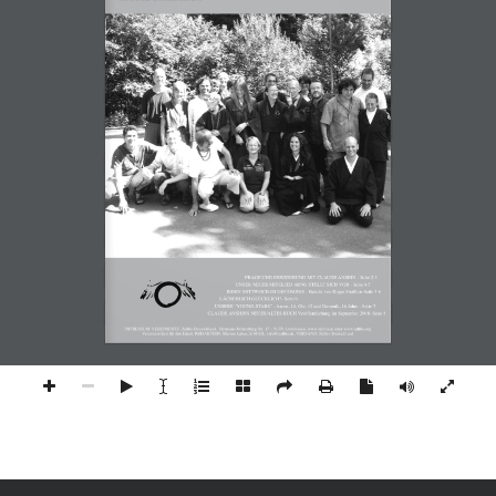
FRAGE UND ERWIDERUNG MIT CLAUDE ANSHIN - Seite 2-3
UNSER NEUES MITGLIED 
ARNO STELL
T
SICH 
VOR
- Seite 4-5
JEDEN MITTWOCH IM GEFÄNGNIS - Bericht von Roger ShoShin-Seite 5-6 
LÄCHERLICH GLÜCKLICH?- Seite 6
UNSERE “YOUNG-ST
ARS” - 
Aaron, 14, Ole, 12 und Dominik, 16 Jahre - Seite 7 
CLAUDE
ANSHINS NEUES/AL
TES BUCH Veröffentlichung im September 2008- Seite 8
IMPRESSUM: 
VEREINSSITZ: 
Zaltho Deutschland,  Hermann-Nörrenberg-Str. 17 - 51379 Leverkusen, www.zaltho.de oder www.zaltho.org
Verantwortlich für den Inhalt: REDAKTION: Marion Lukas, E-MAIL: info@zaltho.de, VERSAND: Zaltho-Deutschland