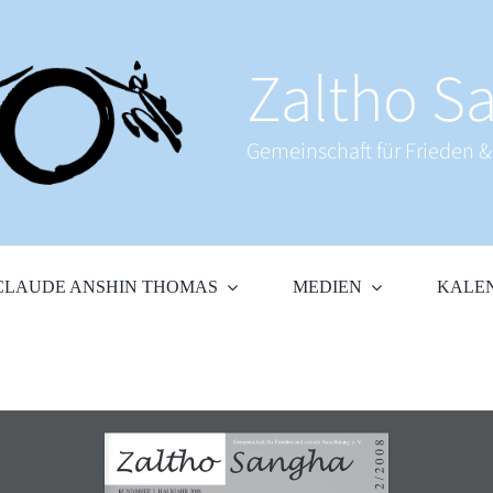
Zaltho Sa
Gemeinschaft für Frieden 
CLAUDE ANSHIN THOMAS
MEDIEN
KALE
8 
Gemeinschaft für Frieden und soziale Aussöhnung e. V. 
0 
Zaltho Sangha
0 
2 
/ 
2 
RUNDBRIEF 2. HALBJAHR 2008